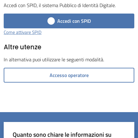
Accedi con SPID, il sistema Pubblico di Identità Digitale.
Menu selezionato
Accedi con SPID
Come attivare SPID
Altre utenze
Servizi
on-
In alternativa puoi utilizzare le seguenti modalità.
line
Accesso operatore
Prenotazioni
Tutti
gli
argomenti
Quanto sono chiare le informazioni su