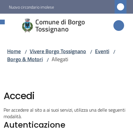
Vai al contenuto
Vai alla navigazione
Vai al footer
Nuovo circondario imolese
Comune di
Comune di Borgo
Borgo
Tossignano
Tossignano
Home
Vivere Borgo Tossignano
Eventi
/
/
/
Borgo & Motori
Allegati
/
Amministrazione
Novità
Accedi
Servizi
Per accedere al sito a ai suoi servizi, utilizza una delle seguenti
Vivere
modalità.
Autenticazione
Borgo
Tossignano