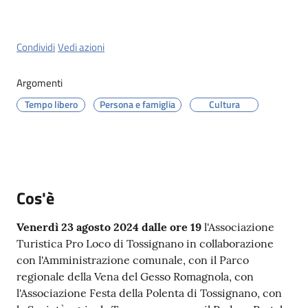
Menu selezionato
Condividi
Vedi azioni
Argomenti
Servizi
on-
Tempo libero
Persona e famiglia
Cultura
line
Prenotazioni
Cos'è
Tutti
gli
Venerdì 23 agosto 2024 dalle ore 19
l'Associazione
argomenti
Turistica Pro Loco di Tossignano in collaborazione
con l'Amministrazione comunale, con il Parco
regionale della Vena del Gesso Romagnola, con
l'Associazione Festa della Polenta di Tossignano, con