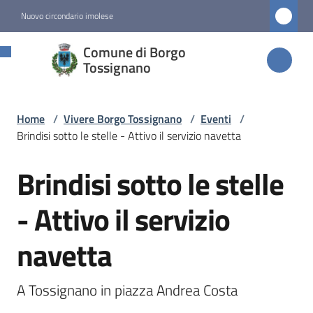
Vai al contenuto
Vai alla navigazione
Vai al footer
Nuovo circondario imolese
Comune di
Comune di Borgo
Borgo
Tossignano
Tossignano
Home
/
Vivere Borgo Tossignano
/
Eventi
/
Brindisi sotto le stelle - Attivo il servizio navetta
Amministrazione
Brindisi sotto le stelle
Salta al contenuto
Novità
- Attivo il servizio
Servizi
navetta
Vivere
Borgo
A Tossignano in piazza Andrea Costa 
Tossignano