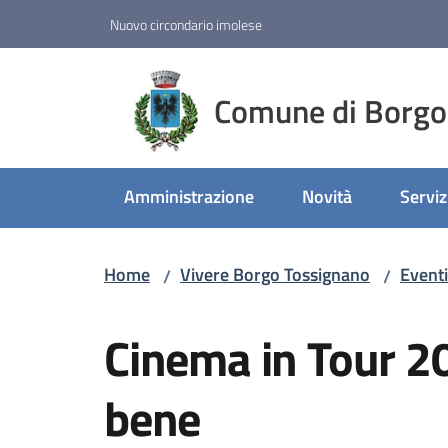
Vai al contenuto
Vai alla navigazione
Vai al footer
Nuovo circondario imolese
Comune di Borgo
Amministrazione
Novità
Serviz
Home
Vivere Borgo Tossignano
Eventi
/
/
Salta al contenuto
Cinema in Tour 20
bene