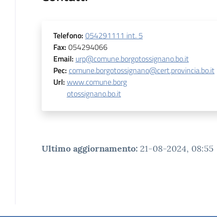
Telefono
:
054291111 int. 5
Fax
:
054294066
Email
:
urp@comune.borgotossignano.bo.it
Pec
:
comune.borgotossignano@cert.provincia.bo.it
Url
:
www.comune.borg
otossignano.bo.it
Ultimo aggiornamento
:
21-08-2024, 08:55