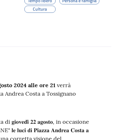
Tempo libero
Persona e famiglia
Cultura
gosto 2024 alle ore 21
verrà
za Andrea Costa a Tossignano
𝐨𝐯𝐞𝐝𝐢̀ 𝟐𝟐 𝐚𝐠𝐨𝐬𝐭𝐨, in occasione
 𝐝𝐢 𝐏𝐢𝐚𝐳𝐳𝐚 𝐀𝐧𝐝𝐫𝐞𝐚 𝐂𝐨𝐬𝐭𝐚 𝐚
arantire una corretta visione del