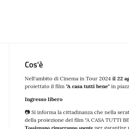
Cos'è
Nell'ambito di Cinema in Tour 2024
il 22 a
proiettato il film
"A casa tutti bene"
in piaz
Ingresso libero
📷 Si informa la cittadinanza che nella serata di 𝐠𝐢
della proiezione del film "A CASA TUTTI BENE" 𝐥𝐞 𝐥𝐮𝐜
𝐓𝐨𝐬𝐬𝐢𝐠𝐧𝐚𝐧𝐨 𝐫𝐢𝐦𝐚𝐫𝐫𝐚𝐧𝐧𝐨 𝐬𝐩𝐞𝐧𝐭𝐞 per g