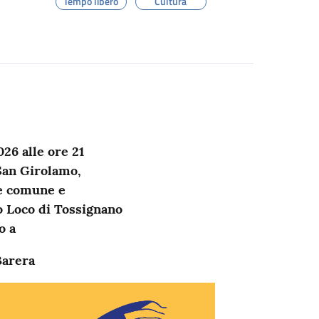
Tempo libero
Cultura
26 alle ore 21
 San Girolamo,
e comune e
o Loco di Tossignano
o a
Barera