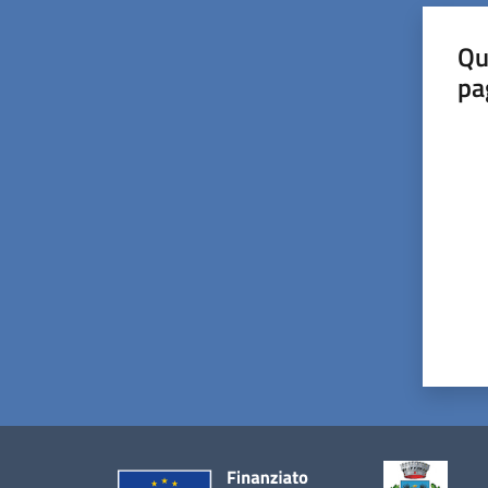
Qu
pa
Valut