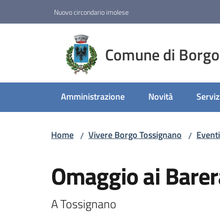
Vai al contenuto
Vai alla navigazione
Vai al footer
Nuovo circondario imolese
Comune di Borgo
Amministrazione
Novità
Serviz
Home
Vivere Borgo Tossignano
Eventi
/
/
Salta al contenuto
Omaggio ai Barer
A Tossignano