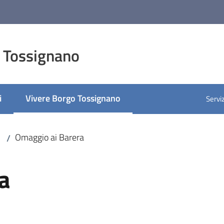
 Tossignano
i
Vivere Borgo Tossignano
Serviz
Menu selezionato
Omaggio ai Barera
/
a