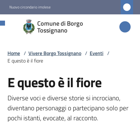
Vai al contenuto
Vai alla navigazione
Vai al footer
Nuovo circondario imolese
Comune di
Comune di Borgo
Borgo
Tossignano
Tossignano
Home
/
Vivere Borgo Tossignano
/
Eventi
/
E questo è il fiore
Amministrazione
E questo è il fiore
Salta al contenuto
Novità
Diverse voci e diverse storie si incrociano, 
Servizi
diventano personaggi o partecipano solo per 
pochi istanti, evocate, al racconto.
Vivere
Borgo
Tossignano