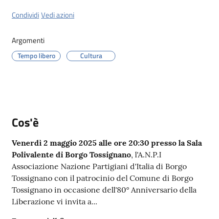
Menu selezionato
Condividi
Vedi azioni
Argomenti
Tempo libero
Cultura
Servizi
on-
line
Prenotazioni
Cos'è
Tutti
Venerdì 2 maggio 2025 alle ore 20:30 presso la Sala
gli
Polivalente di Borgo Tossignano
, l'A.N.P.I
argomenti
Associazione Nazione Partigiani d'Italia di Borgo
Tossignano con il patrocinio del Comune di Borgo
Tossignano in occasione dell'80° Anniversario della
Liberazione vi invita a...