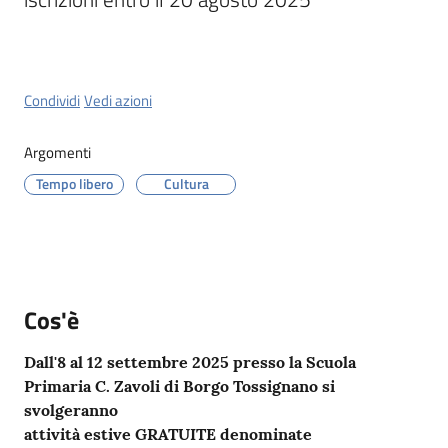
Menu selezionato
Condividi
Vedi azioni
Servizi
on-
Argomenti
line
Tempo libero
Cultura
Prenotazioni
Tutti
gli
Cos'è
argomenti
Dall'8 al 12 settembre 2025 presso la Scuola
Primaria C. Zavoli di Borgo Tossignano si
svolgeranno
attività estive GRATUITE denominate