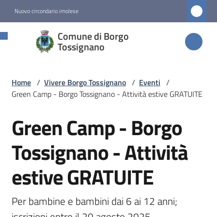
Vai al contenuto
Vai alla navigazione
Vai al footer
Nuovo circondario imolese
Comune di
Comune di Borgo
Borgo
Tossignano
Tossignano
Home
/
Vivere Borgo Tossignano
/
Eventi
/
Green Camp - Borgo Tossignano - Attività estive GRATUITE
Amministrazione
Green Camp - Borgo
Salta al contenuto
Novità
Tossignano - Attività
Servizi
estive GRATUITE
Vivere
Borgo
Per bambine e bambini dai 6 ai 12 anni; 
Tossignano
iscrizioni entro il 20 agosto 2025