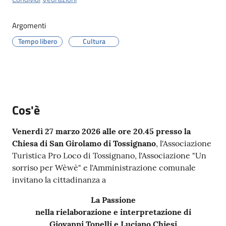
Menu selezionato
Argomenti
Tempo libero
Cultura
Servizi
on-
line
Cos'è
Prenotazioni
Venerdì 27 marzo 2026 alle ore 20.45 presso la
Tutti
Chiesa di San Girolamo di Tossignano
, l'Associazione
gli
Turistica Pro Loco di Tossignano, l'Associazione "Un
argomenti
sorriso per Wèwè" e l'Amministrazione comunale
invitano la cittadinanza a
La Passione
nella rielaborazione e interpretazione di
Giovanni Tonelli e Luciano Chiesi