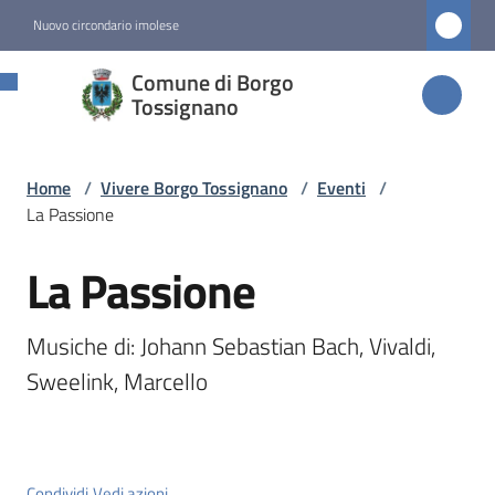
Vai al contenuto
Vai alla navigazione
Vai al footer
Nuovo circondario imolese
Comune di
Comune di Borgo
Borgo
Tossignano
Tossignano
Home
/
Vivere Borgo Tossignano
/
Eventi
/
La Passione
Amministrazione
La Passione
Salta al contenuto
Novità
Musiche di: Johann Sebastian Bach, Vivaldi, 
Servizi
Sweelink, Marcello
Vivere
Borgo
Tossignano
Condividi
Vedi azioni