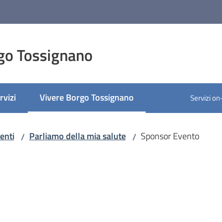
go Tossignano
rvizi
Vivere Borgo Tossignano
Servizi on
Menu selezionato
enti
Parliamo della mia salute
Sponsor Evento
/
/