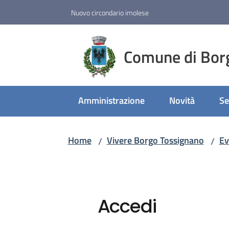
Vai al contenuto
Vai alla navigazione
Vai al footer
Nuovo circondario imolese
Comune di Bor
Amministrazione
Novità
Se
Home
Vivere Borgo Tossignano
Ev
/
/
Accedi