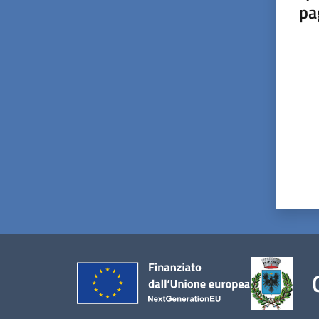
pa
Valut