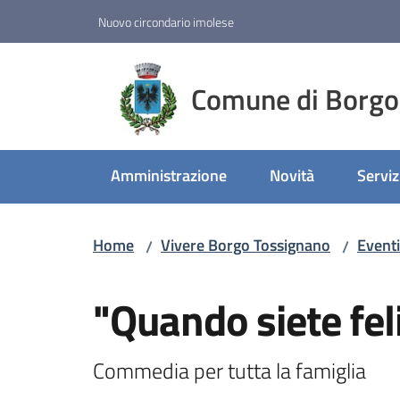
Vai al contenuto
Vai alla navigazione
Vai al footer
Nuovo circondario imolese
Comune di Borgo
Amministrazione
Novità
Serviz
Home
Vivere Borgo Tossignano
Eventi
/
/
Salta al contenuto
"Quando siete feli
Commedia per tutta la famiglia