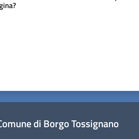
gina?
a da 1 a 5 stelle
Comune di Borgo Tossignano